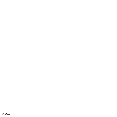
 но...