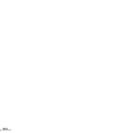
 но...