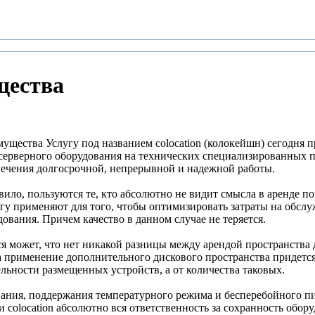
щества
имущества Услугу под названием colocation (колокейшн) сегодня 
 серверного оборудования на технических специализированных 
печения долгосрочной, непрерывной и надежной работы.
авило, пользуются те, кто абсолютно не видит смысла в аренде п
у применяют для того, чтобы оптимизировать затраты на обслуж
ования. Причем качество в данном случае не теряется.
ся может, что нет никакой разницы между арендой пространства
 за применение дополнительного дискового пространства придет
тельности размещенных устройств, а от количества таковых.
ания, поддержания температурного режима и бесперебойного пи
 colocation абсолютно вся ответственность за сохранность обор